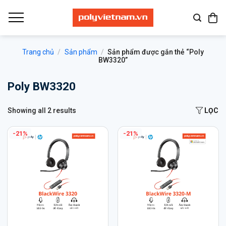
Bỏ
qua
nội
dung
Trang chủ
/
Sản phẩm
/
Sản phẩm được gắn thẻ “Poly
BW3320”
Poly BW3320
Showing all 2 results
LỌC
-21%
-21%