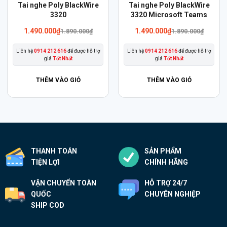
Sản
Sản
Tai nghe Poly BlackWire
Tai nghe Poly BlackWire
phẩm
3320
phẩm
3320 Microsoft Teams
này
này
1.490.000
₫
1.490.000
₫
1.890.000
₫
1.890.000
₫
có
có
Liên hệ
0914 212 616
để được hỗ trợ
Liên hệ
0914 212 616
để được hỗ trợ
nhiều
nhiều
giá
Tốt Nhất
giá
Tốt Nhất
biến
biến
thể.
thể.
THÊM VÀO GIỎ
THÊM VÀO GIỎ
Các
Các
tùy
tùy
chọn
chọn
có
có
thể
thể
THANH TOÁN
SẢN PHẨM
được
được
TIỆN LỢI
CHÍNH HÃNG
chọn
chọn
trên
trên
VẬN CHUYỂN TOÀN
HỖ TRỢ 24/7
trang
trang
QUỐC
CHUYÊN NGHIỆP
sản
sản
SHIP COD
phẩm
phẩm