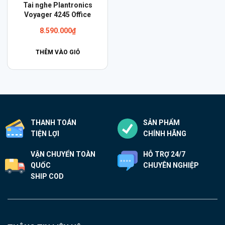
Tai nghe Plantronics
Voyager 4245 Office
8.590.000
₫
THÊM VÀO GIỎ
THANH TOÁN
SẢN PHẨM
TIỆN LỢI
CHÍNH HÃNG
VẬN CHUYỂN TOÀN
HỖ TRỢ 24/7
QUỐC
CHUYÊN NGHIỆP
SHIP COD