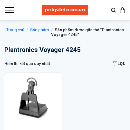
Bỏ
qua
nội
dung
Trang chủ
/
Sản phẩm
/
Sản phẩm được gắn thẻ “Plantronics
Voyager 4245”
Plantronics Voyager 4245
Hiển thị kết quả duy nhất
LỌC