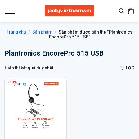
Bỏ
qua
nội
dung
Trang chủ
/
Sản phẩm
/
Sản phẩm được gắn thẻ “Plantronics
EncorePro 515 USB”
Plantronics EncorePro 515 USB
Hiển thị kết quả duy nhất
LỌC
-13%