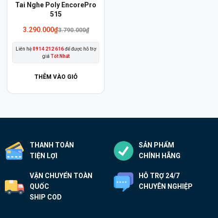
Sản
Tai Nghe Poly EncorePro
phẩm
515
này
3.290.000
₫
3.790.000
₫
có
Liên hệ
0914 212 616
để được hỗ trợ
nhiều
giá
Tốt Nhất
biến
thể.
THÊM VÀO GIỎ
Các
tùy
chọn
có
thể
THANH TOÁN
SẢN PHẨM
được
TIỆN LỢI
CHÍNH HÃNG
chọn
trên
VẬN CHUYỂN TOÀN
HỖ TRỢ 24/7
trang
QUỐC
CHUYÊN NGHIỆP
sản
SHIP COD
phẩm