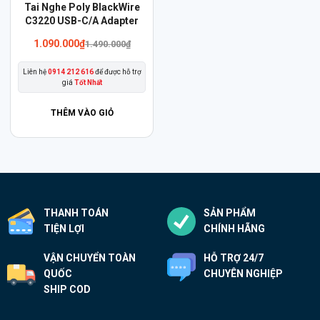
Tai Nghe Poly BlackWire
C3220 USB-C/A Adapter
Giá
Giá
1.090.000
₫
1.490.000
₫
gốc
hiện
là:
tại
Liên hệ
0914 212 616
để được hỗ trợ
1.490.000₫.
là:
giá
Tốt Nhất
1.090.000₫.
THÊM VÀO GIỎ
THANH TOÁN
SẢN PHẨM
TIỆN LỢI
CHÍNH HÃNG
VẬN CHUYỂN TOÀN
HỖ TRỢ 24/7
QUỐC
CHUYÊN NGHIỆP
SHIP COD