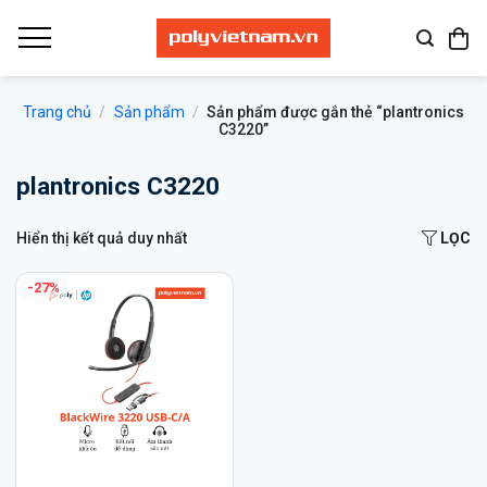
Bỏ
qua
nội
dung
Trang chủ
/
Sản phẩm
/
Sản phẩm được gắn thẻ “plantronics
C3220”
plantronics C3220
Hiển thị kết quả duy nhất
LỌC
-27%