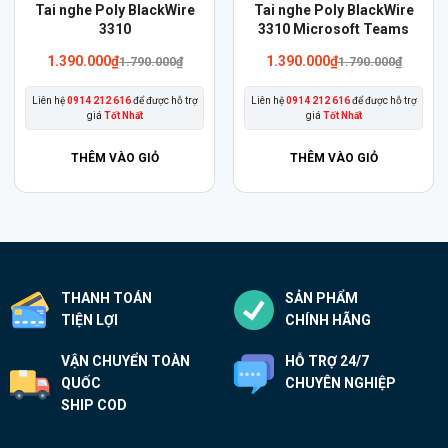
Sản
Sản
Tai nghe Poly BlackWire
Tai nghe Poly BlackWire
phẩm
3310
phẩm
3310 Microsoft Teams
này
này
1.390.000
₫
1.390.000
₫
1.790.000
₫
1.790.000
₫
có
có
Liên hệ
0914 212 616
để được hỗ trợ
Liên hệ
0914 212 616
để được hỗ trợ
nhiều
nhiều
giá
Tốt Nhất
giá
Tốt Nhất
biến
biến
thể.
thể.
THÊM VÀO GIỎ
THÊM VÀO GIỎ
Các
Các
tùy
tùy
chọn
chọn
có
có
thể
thể
THANH TOÁN
SẢN PHẨM
được
được
TIỆN LỢI
CHÍNH HÃNG
chọn
chọn
trên
trên
VẬN CHUYỂN TOÀN
HỖ TRỢ 24/7
trang
trang
QUỐC
CHUYÊN NGHIỆP
sản
sản
SHIP COD
phẩm
phẩm