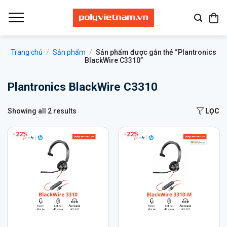
Bỏ
qua
nội
dung
Trang chủ
/
Sản phẩm
/
Sản phẩm được gắn thẻ “Plantronics
BlackWire C3310”
Plantronics BlackWire C3310
Showing all 2 results
LỌC
-22%
-22%