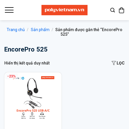
Bỏ
qua
nội
dung
Trang chủ
/
Sản phẩm
/
Sản phẩm được gắn thẻ “EncorePro
525”
EncorePro 525
Hiển thị kết quả duy nhất
LỌC
-23%