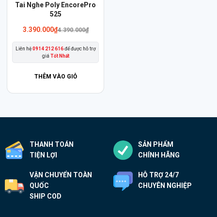
Sản
Tai Nghe Poly EncorePro
phẩm
525
này
3.390.000
₫
4.390.000
₫
có
Liên hệ
0914 212 616
để được hỗ trợ
nhiều
giá
Tốt Nhất
biến
thể.
THÊM VÀO GIỎ
Các
tùy
chọn
có
thể
THANH TOÁN
SẢN PHẨM
được
TIỆN LỢI
CHÍNH HÃNG
chọn
trên
VẬN CHUYỂN TOÀN
HỖ TRỢ 24/7
trang
QUỐC
CHUYÊN NGHIỆP
sản
SHIP COD
phẩm