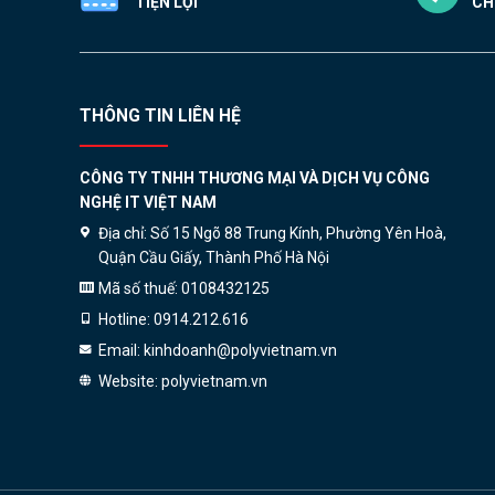
TIỆN LỢI
CH
THÔNG TIN LIÊN HỆ
CÔNG TY TNHH THƯƠNG MẠI VÀ DỊCH VỤ CÔNG
NGHỆ IT VIỆT NAM
Địa chỉ:
Số 15 Ngõ 88 Trung Kính, Phường Yên Hoà,
Quận Cầu Giấy, Thành Phố Hà Nội
Mã số thuế:
0108432125
Hotline:
0914.212.616
Email:
kinhdoanh@polyvietnam.vn
Website:
polyvietnam.vn