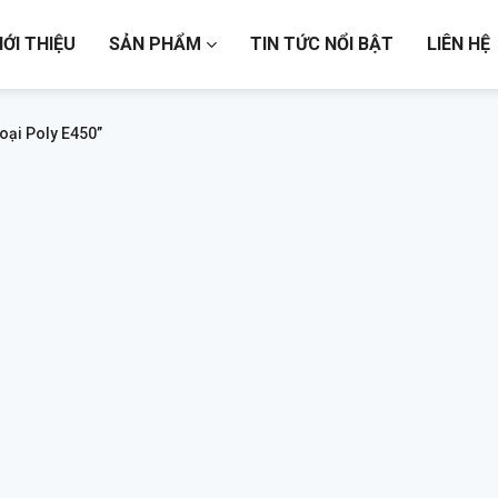
IỚI THIỆU
SẢN PHẨM
TIN TỨC NỔI BẬT
LIÊN HỆ
oại Poly E450”