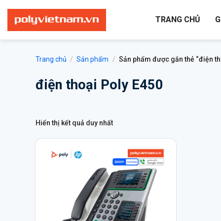
Bỏ
qua
TRANG CHỦ
G
nội
dung
Trang chủ
/
Sản phẩm
/
Sản phẩm được gắn thẻ “điện th
điện thoại Poly E450
Hiển thị kết quả duy nhất