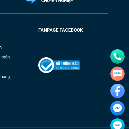
CHUYÊN NGHIỆP
FANPAGE FACEBOOK
h
h toán
ả hàng