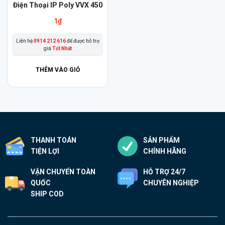
Điện Thoại IP Poly VVX 450
1
₫
Liên hệ
0914 212 616
để được hỗ trợ
giá
Tốt Nhất
THÊM VÀO GIỎ
THANH TOÁN
SẢN PHẨM
TIỆN LỢI
CHÍNH HÃNG
VẬN CHUYỂN TOÀN
HỖ TRỢ 24/7
QUỐC
CHUYÊN NGHIỆP
SHIP COD