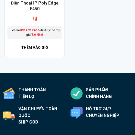
Điện Thoại IP Poly Edge
E450
1
₫
Liên hệ
0914 212 616
để được hỗ trợ
giá
Tốt Nhất
THÊM VÀO GIỎ
THANH TOÁN
SẢN PHẨM
TIỆN LỢI
CHÍNH HÃNG
VẬN CHUYỂN TOÀN
HỖ TRỢ 24/7
QUỐC
CHUYÊN NGHIỆP
SHIP COD