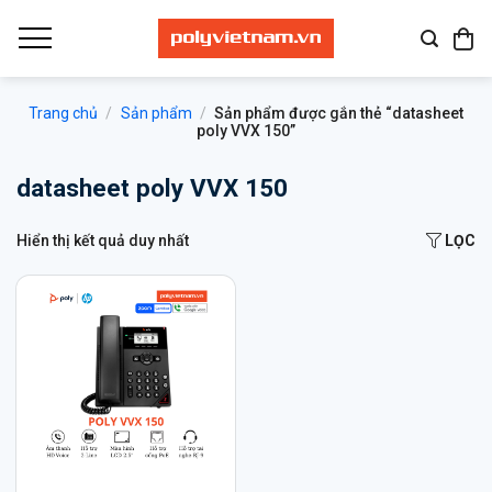
Bỏ
qua
nội
dung
Trang chủ
/
Sản phẩm
/
Sản phẩm được gắn thẻ “datasheet
poly VVX 150”
datasheet poly VVX 150
Hiển thị kết quả duy nhất
LỌC