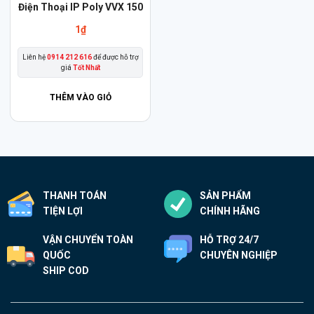
Điện Thoại IP Poly VVX 150
1
₫
Liên hệ
0914 212 616
để được hỗ trợ
giá
Tốt Nhất
THÊM VÀO GIỎ
THANH TOÁN
SẢN PHẨM
TIỆN LỢI
CHÍNH HÃNG
VẬN CHUYỂN TOÀN
HỖ TRỢ 24/7
QUỐC
CHUYÊN NGHIỆP
SHIP COD