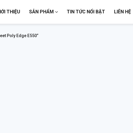
IỚI THIỆU
SẢN PHẨM
TIN TỨC NỔI BẬT
LIÊN HỆ
eet Poly Edge E550”