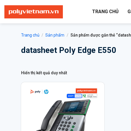
Bỏ
qua
TRANG CHỦ
G
nội
dung
Trang chủ
/
Sản phẩm
/
Sản phẩm được gắn thẻ “datash
datasheet Poly Edge E550
Hiển thị kết quả duy nhất