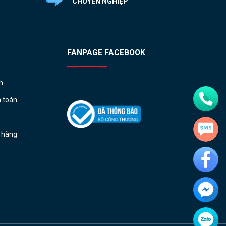
CHUYÊN NGHIỆP
FANPAGE FACEBOOK
h
h toán
ả hàng