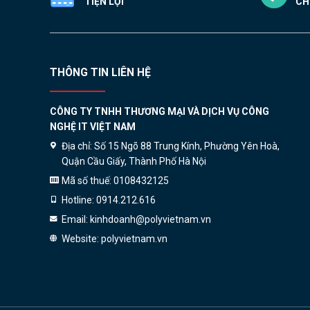
TIỆN LỢI
CH
THÔNG TIN LIÊN HỆ
CÔNG TY TNHH THƯƠNG MẠI VÀ DỊCH VỤ CÔNG
NGHỆ IT VIỆT NAM
Địa chỉ:
Số 15 Ngõ 88 Trung Kính, Phường Yên Hoà,
Quận Cầu Giấy, Thành Phố Hà Nội
Mã số thuế:
0108432125
Hotline:
0914.212.616
Email:
kinhdoanh@polyvietnam.vn
Website:
polyvietnam.vn