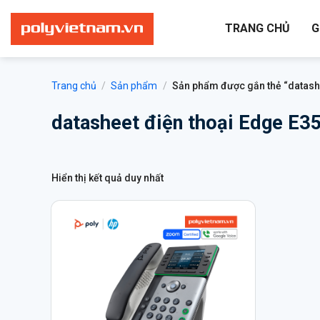
Bỏ
qua
TRANG CHỦ
G
nội
dung
Trang chủ
/
Sản phẩm
/
Sản phẩm được gắn thẻ “datashe
datasheet điện thoại Edge E3
Hiển thị kết quả duy nhất