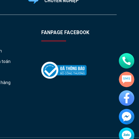
CHUYÊN NGHIỆP
FANPAGE FACEBOOK
h
h toán
ả hàng