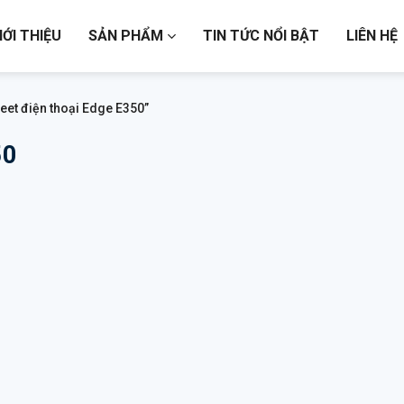
IỚI THIỆU
SẢN PHẨM
TIN TỨC NỔI BẬT
LIÊN HỆ
et điện thoại Edge E350”
50