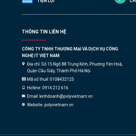
TIỆN LỢI
CH
THÔNG TIN LIÊN HỆ
CÔNG TY TNHH THƯƠNG MẠI VÀ DỊCH VỤ CÔNG
NGHỆ IT VIỆT NAM
Địa chỉ:
Số 15 Ngõ 88 Trung Kính, Phường Yên Hoà,
Quận Cầu Giấy, Thành Phố Hà Nội
Mã số thuế:
0108432125
Hotline:
0914.212.616
Email:
kinhdoanh@polyvietnam.vn
Website:
polyvietnam.vn