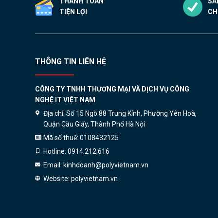
THANH TOÁN
SẢ
TIỆN LỢI
CH
THÔNG TIN LIÊN HỆ
CÔNG TY TNHH THƯƠNG MẠI VÀ DỊCH VỤ CÔNG
NGHỆ IT VIỆT NAM
Địa chỉ:
Số 15 Ngõ 88 Trung Kính, Phường Yên Hoà,
Quận Cầu Giấy, Thành Phố Hà Nội
Mã số thuế:
0108432125
Hotline:
0914.212.616
Email:
kinhdoanh@polyvietnam.vn
Website:
polyvietnam.vn