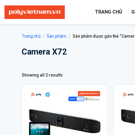
Bỏ
qua
TRANG CHỦ
G
nội
dung
Trang chủ
/
Sản phẩm
/
Sản phẩm được gắn thẻ “Camer
Camera X72
Showing all 2 results