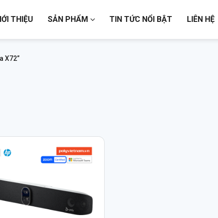
IỚI THIỆU
SẢN PHẨM
TIN TỨC NỔI BẬT
LIÊN HỆ
a X72”