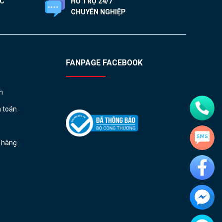
ỐC
HỖ TRỢ 24/7
CHUYÊN NGHIỆP
FANPAGE FACEBOOK
h
h toán
ả hàng