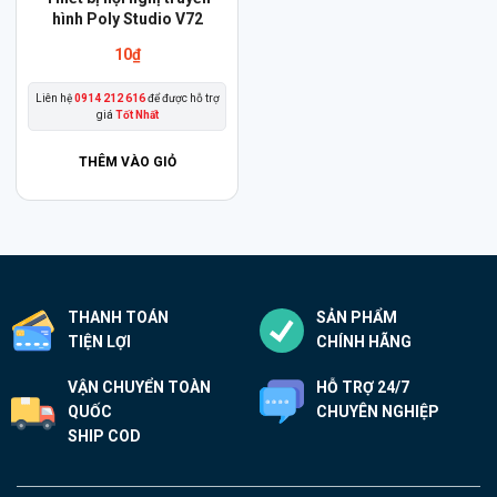
hình Poly Studio V72
10
₫
Liên hệ
0914 212 616
để được hỗ trợ
giá
Tốt Nhất
THÊM VÀO GIỎ
THANH TOÁN
SẢN PHẨM
TIỆN LỢI
CHÍNH HÃNG
VẬN CHUYỂN TOÀN
HỖ TRỢ 24/7
QUỐC
CHUYÊN NGHIỆP
SHIP COD