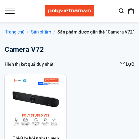
Bỏ
qua
nội
dung
Trang chủ
/
Sản phẩm
/
Sản phẩm được gắn thẻ “Camera V72”
Camera V72
Hiển thị kết quả duy nhất
LỌC
Thiết bị hội nghị truyền