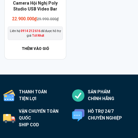
Camera Hội Nghị Poly
Studio USB Video Bar
Giá
Giá
22.900.000
₫
29.990.000
₫
gốc
hiện
là:
tại
Liên hệ
0914 212 616
để được hỗ trợ
29.990.000₫.
là:
giá
Tốt Nhất
22.900.000₫.
THÊM VÀO GIỎ
THANH TOÁN
SẢN PHẨM
TIỆN LỢI
CHÍNH HÃNG
VẬN CHUYỂN TOÀN
HỖ TRỢ 24/7
QUỐC
CHUYÊN NGHIỆP
SHIP COD