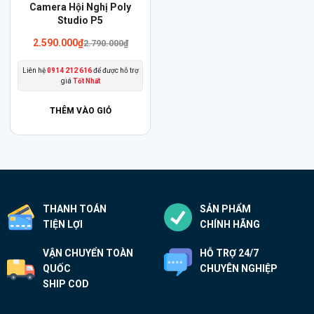
Camera Hội Nghị Poly
Studio P5
Giá
Giá
2.590.000
₫
2.790.000
₫
gốc
hiện
là:
tại
Liên hệ
0914 212 616
để được hỗ trợ
2.790.000₫.
là:
giá
Tốt Nhất
2.590.000₫.
THÊM VÀO GIỎ
THANH TOÁN
SẢN PHẨM
TIỆN LỢI
CHÍNH HÃNG
VẬN CHUYỂN TOÀN
HỖ TRỢ 24/7
QUỐC
CHUYÊN NGHIỆP
SHIP COD