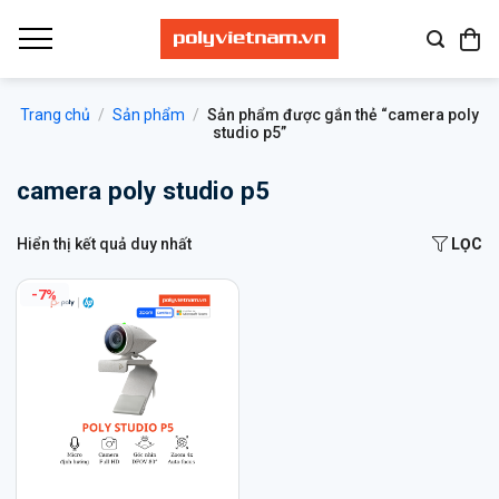
Bỏ
qua
nội
dung
Trang chủ
/
Sản phẩm
/
Sản phẩm được gắn thẻ “camera poly
studio p5”
camera poly studio p5
Hiển thị kết quả duy nhất
LỌC
-7%