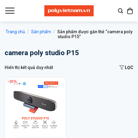
Bỏ
qua
nội
dung
Trang chủ
/
Sản phẩm
/
Sản phẩm được gắn thẻ “camera poly
studio P15”
camera poly studio P15
Hiển thị kết quả duy nhất
LỌC
-31%