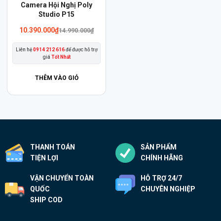
Camera Hội Nghị Poly
Studio P15
Giá
Giá
10.390.000
₫
14.990.000
₫
gốc
hiện
là:
tại
Liên hệ
0914 212 616
để được hỗ trợ
14.990.000₫.
là:
giá
Tốt Nhất
10.390.000₫.
THÊM VÀO GIỎ
THANH TOÁN
SẢN PHẨM
TIỆN LỢI
CHÍNH HÃNG
VẬN CHUYỂN TOÀN
HỖ TRỢ 24/7
QUỐC
CHUYÊN NGHIỆP
SHIP COD