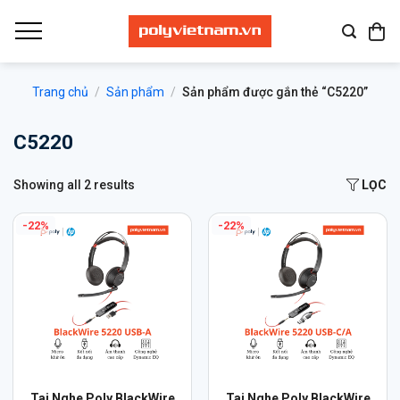
Bỏ
qua
nội
dung
Trang chủ
/
Sản phẩm
/
Sản phẩm được gắn thẻ “C5220”
C5220
Showing all 2 results
LỌC
-22%
-22%
Sản
Tai Nghe Poly BlackWire
Tai Nghe Poly BlackWire