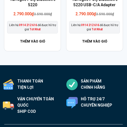
phẩm
5220
5220 USB-C/A Adapter
này
Giá
Giá
2.790.000
₫
2.790.000
₫
3.590.000
₫
3.590.000
₫
gốc
hiện
có
là:
tại
Liên hệ
0914 212 616
để được hỗ trợ
Liên hệ
0914 212 616
để được hỗ trợ
nhiều
3.590.000₫.
là:
giá
Tốt Nhất
giá
Tốt Nhất
2.790.000₫.
biến
thể.
THÊM VÀO GIỎ
THÊM VÀO GIỎ
Các
tùy
chọn
có
thể
THANH TOÁN
SẢN PHẨM
được
TIỆN LỢI
CHÍNH HÃNG
chọn
trên
VẬN CHUYỂN TOÀN
HỖ TRỢ 24/7
trang
QUỐC
CHUYÊN NGHIỆP
sản
SHIP COD
phẩm