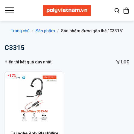
Bỏ
qua
nội
dung
Trang chủ
/
Sản phẩm
/
Sản phẩm được gắn thẻ “C3315”
C3315
Hiển thị kết quả duy nhất
LỌC
-17%
Sản
Tai nghe Poly BlackWire