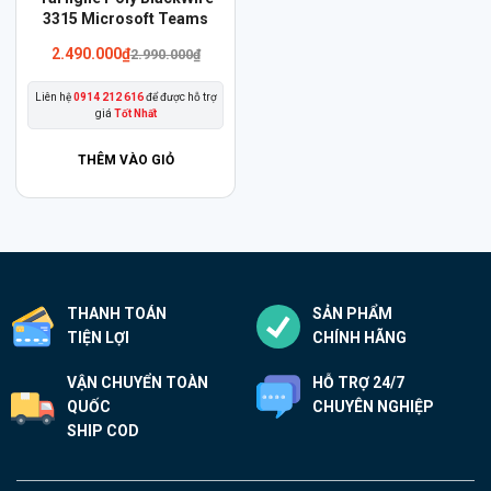
phẩm
3315 Microsoft Teams
này
2.490.000
₫
2.990.000
₫
có
Liên hệ
0914 212 616
để được hỗ trợ
nhiều
giá
Tốt Nhất
biến
thể.
THÊM VÀO GIỎ
Các
tùy
chọn
có
thể
THANH TOÁN
SẢN PHẨM
được
TIỆN LỢI
CHÍNH HÃNG
chọn
trên
VẬN CHUYỂN TOÀN
HỖ TRỢ 24/7
trang
QUỐC
CHUYÊN NGHIỆP
sản
SHIP COD
phẩm