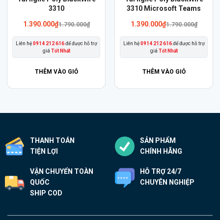
phẩm
3310
phẩm
3310 Microsoft Teams
này
này
1.390.000
₫
1.390.000
₫
1.790.000
₫
1.790.000
₫
có
có
Liên hệ
0914 212 616
để được hỗ trợ
Liên hệ
0914 212 616
để được hỗ trợ
nhiều
nhiều
giá
Tốt Nhất
giá
Tốt Nhất
biến
biến
thể.
thể.
THÊM VÀO GIỎ
THÊM VÀO GIỎ
Các
Các
tùy
tùy
chọn
chọn
có
có
thể
thể
THANH TOÁN
SẢN PHẨM
được
được
TIỆN LỢI
CHÍNH HÃNG
chọn
chọn
trên
trên
VẬN CHUYỂN TOÀN
HỖ TRỢ 24/7
trang
trang
QUỐC
CHUYÊN NGHIỆP
sản
sản
SHIP COD
phẩm
phẩm