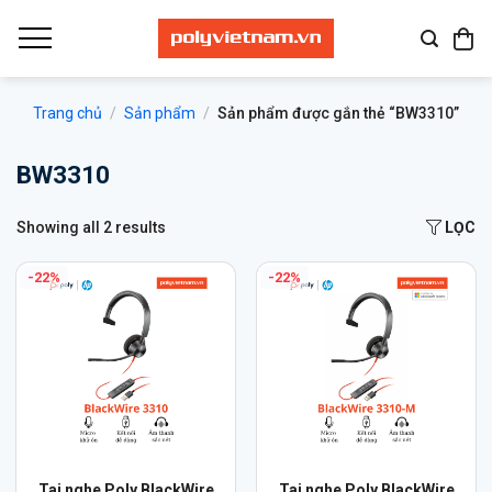
Bỏ
qua
nội
dung
Trang chủ
/
Sản phẩm
/
Sản phẩm được gắn thẻ “BW3310”
BW3310
Showing all 2 results
LỌC
-22%
-22%
Sản
Sản
Tai nghe Poly BlackWire
Tai nghe Poly BlackWire