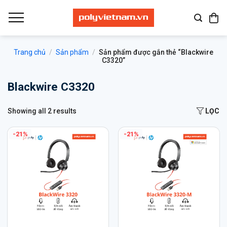
Bỏ
qua
nội
dung
Trang chủ
/
Sản phẩm
/
Sản phẩm được gắn thẻ “Blackwire
C3320”
Blackwire C3320
Showing all 2 results
LỌC
-21%
-21%