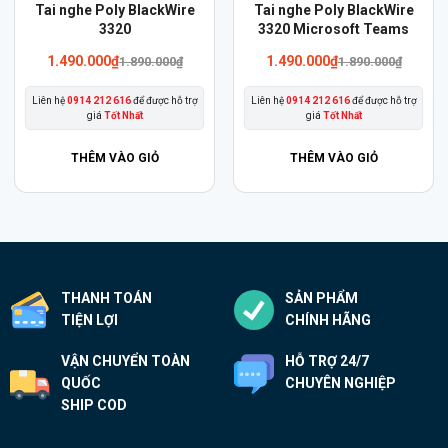
Sản
Sản
Tai nghe Poly BlackWire
Tai nghe Poly BlackWire
phẩm
3320
phẩm
3320 Microsoft Teams
này
này
1.490.000
₫
1.490.000
₫
1.890.000
₫
1.890.000
₫
có
có
Liên hệ
0914 212 616
để được hỗ trợ
Liên hệ
0914 212 616
để được hỗ trợ
nhiều
nhiều
giá
Tốt Nhất
giá
Tốt Nhất
biến
biến
thể.
thể.
THÊM VÀO GIỎ
THÊM VÀO GIỎ
Các
Các
tùy
tùy
chọn
chọn
có
có
thể
thể
THANH TOÁN
SẢN PHẨM
được
được
TIỆN LỢI
CHÍNH HÃNG
chọn
chọn
trên
trên
VẬN CHUYỂN TOÀN
HỖ TRỢ 24/7
trang
trang
QUỐC
CHUYÊN NGHIỆP
sản
sản
SHIP COD
phẩm
phẩm