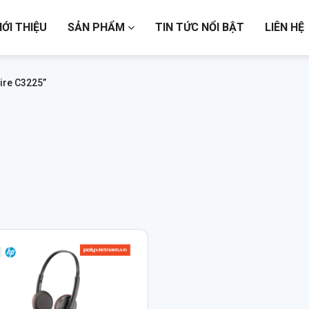
IỚI THIỆU
SẢN PHẨM
TIN TỨC NỔI BẬT
LIÊN HỆ
ire C3225”