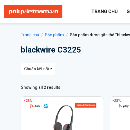
Bỏ
qua
TRANG CHỦ
G
nội
dung
Trang chủ
/
Sản phẩm
/
Sản phẩm được gắn thẻ “blackw
blackwire C3225
Chuẩn kết nối
Showing all 2 results
-23%
-23%