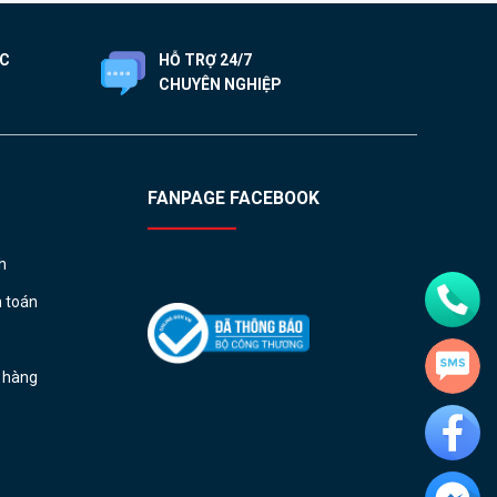
ỐC
HỖ TRỢ 24/7
CHUYÊN NGHIỆP
FANPAGE FACEBOOK
h
h toán
ả hàng