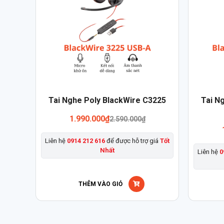
Sản
Tai Nghe Poly BlackWire C3225
Tai N
phẩm
1.990.000
₫
2.590.000
₫
này
có
Liên hệ
0914 212 616
để được hỗ trợ giá
Tốt
nhiều
Nhất
Liên hệ
0
biến
thể.
Các
THÊM VÀO GIỎ
tùy
chọn
có