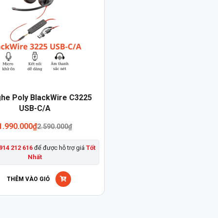
ghe Poly BlackWire C3225
USB-C/A
Giá
Giá
1.990.000
₫
2.590.000
₫
gốc
hiện
là:
tại
914 212 616
để được hỗ trợ giá
Tốt
2.590.000₫.
là:
Nhất
1.990.000₫.
THÊM VÀO GIỎ