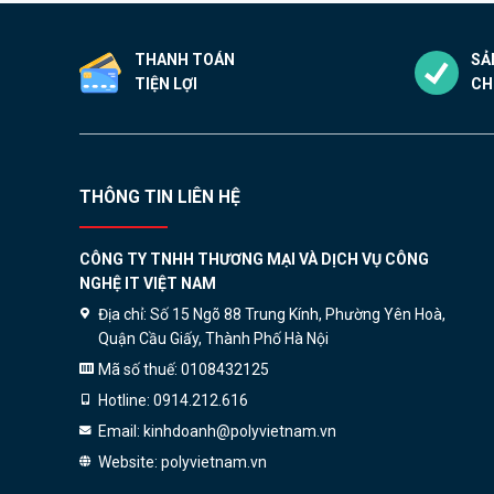
thể
được
THANH TOÁN
SẢ
chọn
TIỆN LỢI
CH
trên
trang
sản
phẩm
THÔNG TIN LIÊN HỆ
CÔNG TY TNHH THƯƠNG MẠI VÀ DỊCH VỤ CÔNG
NGHỆ IT VIỆT NAM
Địa chỉ:
Số 15 Ngõ 88 Trung Kính, Phường Yên Hoà,
Quận Cầu Giấy, Thành Phố Hà Nội
Mã số thuế:
0108432125
Hotline:
0914.212.616
Email:
kinhdoanh@polyvietnam.vn
Website:
polyvietnam.vn