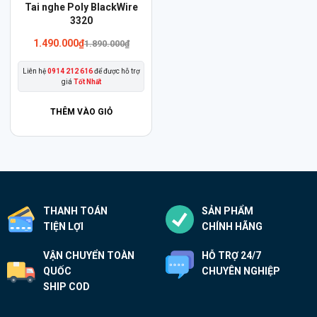
Sản
Tai nghe Poly BlackWire
phẩm
3320
này
1.490.000
₫
1.890.000
₫
có
Liên hệ
0914 212 616
để được hỗ trợ
nhiều
giá
Tốt Nhất
biến
thể.
THÊM VÀO GIỎ
Các
tùy
chọn
có
thể
THANH TOÁN
SẢN PHẨM
được
TIỆN LỢI
CHÍNH HÃNG
chọn
trên
VẬN CHUYỂN TOÀN
HỖ TRỢ 24/7
trang
QUỐC
CHUYÊN NGHIỆP
sản
SHIP COD
phẩm