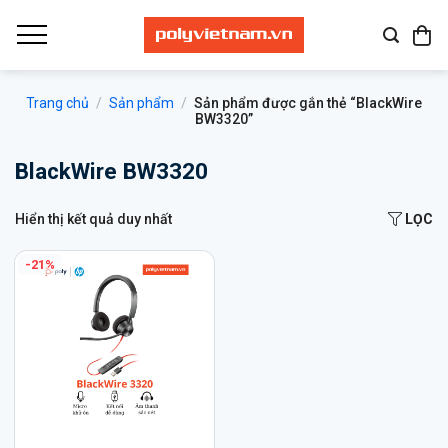
Bỏ
qua
nội
dung
Trang chủ
/
Sản phẩm
/
Sản phẩm được gắn thẻ “BlackWire
BW3320”
BlackWire BW3320
Hiển thị kết quả duy nhất
LỌC
-21%