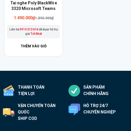
Sản
Tai nghe Poly BlackWire
phẩm
3320 Microsoft Teams
này
1.490.000
₫
1.890.000
₫
có
Liên hệ
0914 212 616
để được hỗ trợ
nhiều
giá
Tốt Nhất
biến
thể.
THÊM VÀO GIỎ
Các
tùy
chọn
có
thể
THANH TOÁN
SẢN PHẨM
được
TIỆN LỢI
CHÍNH HÃNG
chọn
trên
VẬN CHUYỂN TOÀN
HỖ TRỢ 24/7
trang
QUỐC
CHUYÊN NGHIỆP
sản
SHIP COD
phẩm