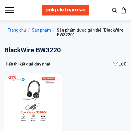
Bỏ
qua
nội
dung
Trang chủ
/
Sản phẩm
/
Sản phẩm được gắn thẻ “BlackWire
BW3220”
BlackWire BW3220
Hiển thị kết quả duy nhất
LỌC
-21%