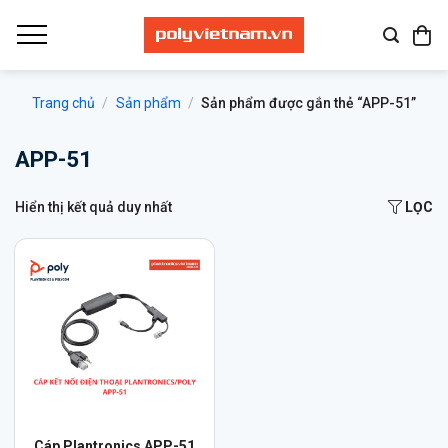
Bỏ
qua
nội
dung
Trang chủ
/
Sản phẩm
/
Sản phẩm được gắn thẻ “APP-51”
APP-51
Hiển thị kết quả duy nhất
LỌC
Cáp Plantronics APP-51