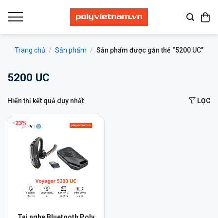
Bỏ
qua
nội
dung
Trang chủ
/
Sản phẩm
/
Sản phẩm được gắn thẻ “5200 UC”
5200 UC
Hiển thị kết quả duy nhất
LỌC
-23%
Tai nghe Bluetooth Poly