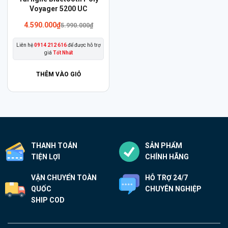
Voyager 5200 UC
Giá
Giá
4.590.000
₫
5.990.000
₫
gốc
hiện
là:
tại
Liên hệ
0914 212 616
để được hỗ trợ
5.990.000₫.
là:
giá
Tốt Nhất
4.590.000₫.
THÊM VÀO GIỎ
THANH TOÁN
SẢN PHẨM
TIỆN LỢI
CHÍNH HÃNG
VẬN CHUYỂN TOÀN
HỖ TRỢ 24/7
QUỐC
CHUYÊN NGHIỆP
SHIP COD