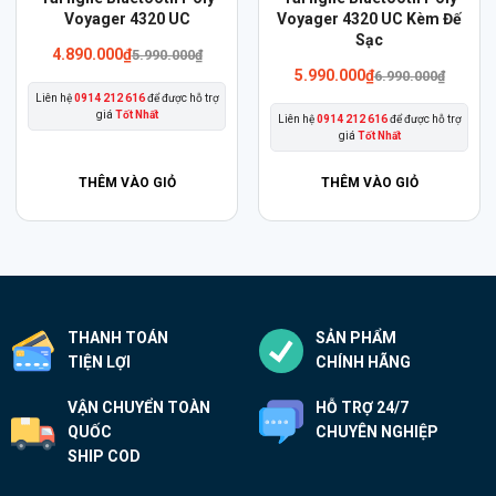
phẩm
Voyager 4320 UC
phẩm
Voyager 4320 UC Kèm Đế
Sạc
này
này
4.890.000
₫
5.990.000
₫
có
có
5.990.000
₫
6.990.000
₫
Liên hệ
0914 212 616
để được hỗ trợ
nhiều
nhiều
giá
Tốt Nhất
Liên hệ
0914 212 616
để được hỗ trợ
biến
biến
giá
Tốt Nhất
thể.
thể.
THÊM VÀO GIỎ
THÊM VÀO GIỎ
Các
Các
tùy
tùy
chọn
chọn
có
có
thể
thể
được
được
THANH TOÁN
SẢN PHẨM
chọn
chọn
TIỆN LỢI
CHÍNH HÃNG
trên
trên
trang
trang
VẬN CHUYỂN TOÀN
HỖ TRỢ 24/7
QUỐC
CHUYÊN NGHIỆP
sản
sản
SHIP COD
phẩm
phẩm